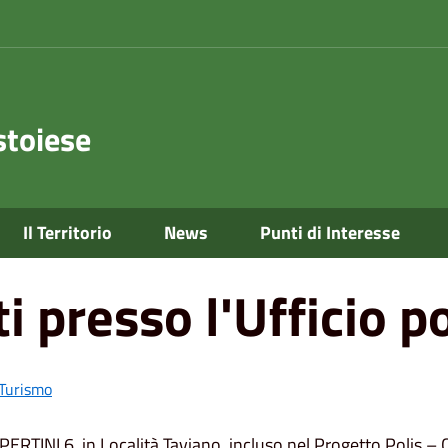
toiese
icio postale di Taviano
Il Territorio
News
Punti di Interesse
i presso l'Ufficio p
Turismo
RTINI 6, in Località Taviano, incluso nel Progetto Polis – Cas