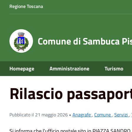
Regione Toscana
Comune di Sambuca Pis
Home
News
Servizi
Rilascio passaporti presso l'Uff
Homepage
Amministrazione
Turismo
Rilascio passaport
Pubblicato il 21 maggio 2026 •
Anagrafe
,
Comune
,
Servizi
,
Si informa che l’ufficio postale sito in PIAZZA SANDRO PE