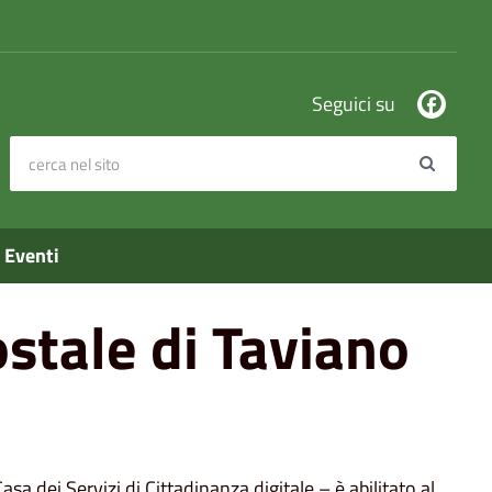
Seguici su
cerca nel sito
Search
Eventi
ostale di Taviano
a dei Servizi di Cittadinanza digitale – è abilitato al