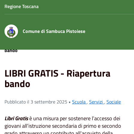
Regione Toscana
Comune di Sambuca Pistoiese
Home
News
Scuola
LIBRI GRATIS - Riapertura
bando
LIBRI GRATIS - Riapertura
bando
Pubblicato il 3 settembre 2025 •
Scuola
,
Servizi
,
Sociale
Libri Gratis
è una misura per sostenere l’accesso dei
giovani all’istruzione secondaria di primo e secondo
grado attraverso un contributo all’acquisto della