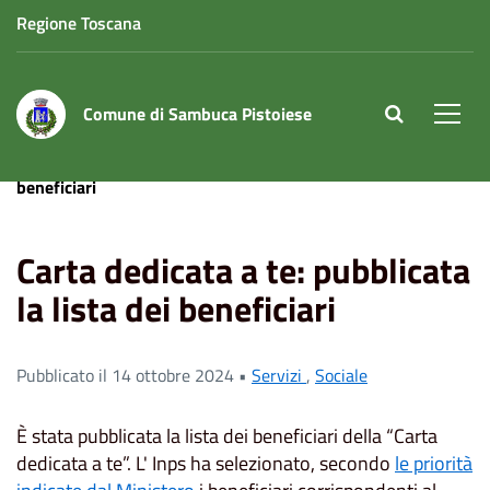
Regione Toscana
Comune di Sambuca Pistoiese
site.searc
Men
Home
News
Carta dedicata a te: pubblicata la lista dei
beneficiari
Carta dedicata a te: pubblicata
la lista dei beneficiari
Pubblicato il 14 ottobre 2024 •
Servizi
,
Sociale
È stata pubblicata la lista dei beneficiari della “Carta
dedicata a te”. L' Inps ha selezionato, secondo
le priorità