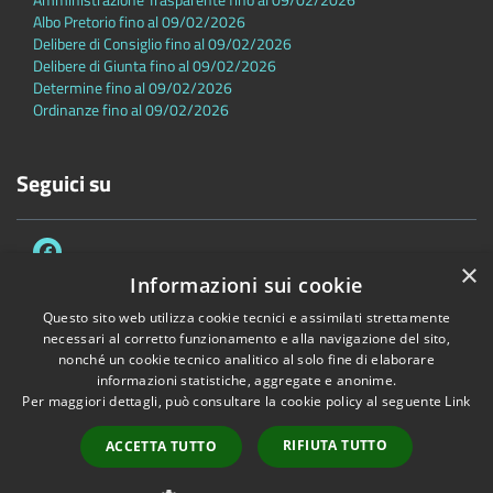
Albo Pretorio fino al 09/02/2026
Delibere di Consiglio fino al 09/02/2026
Delibere di Giunta fino al 09/02/2026
Determine fino al 09/02/2026
Ordinanze fino al 09/02/2026
Seguici su
×
Informazioni sui cookie
Questo sito web utilizza cookie tecnici e assimilati strettamente
necessari al corretto funzionamento e alla navigazione del sito,
Accessibilità
Privacy
Cookie
Mappa del sito
nonché un cookie tecnico analitico al solo fine di elaborare
Dichiarazione di accessibilità
informazioni statistiche, aggregate e anonime.
Per maggiori dettagli, può consultare la cookie policy al seguente
Link
Copyright © 2026 • Comune di Sambuca Pistoiese • Powered by
Municipium
•
Accesso redazione
RIFIUTA TUTTO
ACCETTA TUTTO