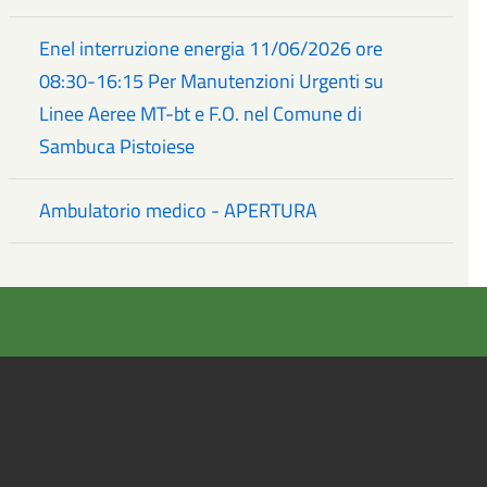
Enel interruzione energia 11/06/2026 ore
08:30-16:15 Per Manutenzioni Urgenti su
Linee Aeree MT-bt e F.O. nel Comune di
Sambuca Pistoiese
Ambulatorio medico - APERTURA