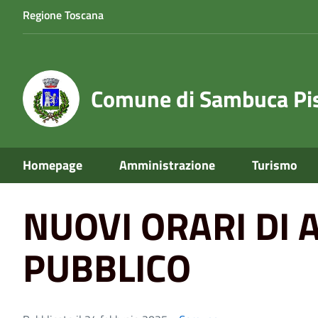
Regione Toscana
Comune di Sambuca Pis
Home
News
NUOVI ORARI DI APERTURA AL PUBBLIC
Homepage
Amministrazione
Turismo
NUOVI ORARI DI 
PUBBLICO