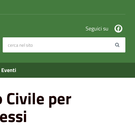
Seguici su
cerca nel sito
Search
Eventi
o Civile per
essi