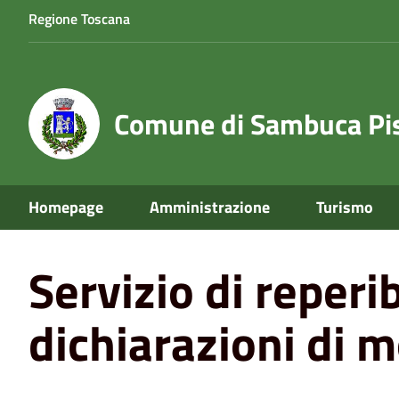
Regione Toscana
Comune di Sambuca Pis
Homepage
Amministrazione
Turismo
Home
News
Servizio di reperibilità Ufficio di Stato Ci
Servizio di reperib
dichiarazioni di m