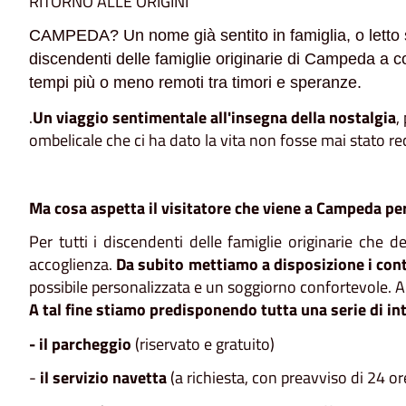
RITORNO ALLE ORIGINI
CAMPEDA? Un nome già sentito in famiglia, o letto
discendenti delle famiglie originarie di Campeda a c
tempi più o meno remoti tra timori e speranze.
.
Un viaggio sentimentale all'insegna della nostalgia
,
ombelicale che ci ha dato la vita non fosse mai stato re
Ma cosa aspetta il visitatore che viene a Campeda per
Per tutti i discendenti delle famiglie originarie che
accoglienza.
Da subito mettiamo a disposizione i conta
possibile personalizzata e un soggiorno confortevole. A
A tal fine stiamo predisponendo tutta una serie di in
- il parcheggio
(riservato e gratuito)
-
il servizio navetta
(a richiesta, con preavviso di 24 or