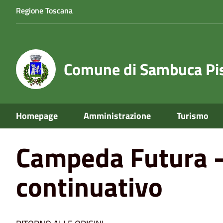
Regione Toscana
Comune di Sambuca Pis
Home
Eventi
Campeda Futura - Ritorno alle origini - 
Homepage
Amministrazione
Turismo
Campeda Futura - 
continuativo