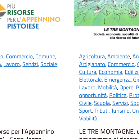
to
,
Commercio
,
Comune
,
Agricoltura
,
Ambiente
,
An
a
,
Lavoro
,
Servizi
,
Sociale
Artigianato
,
Commercio
,
Cultura
,
Economia
,
Ediliz
Elettorale
,
Emergenza
,
Gi
Lavoro
,
Mobilità
,
Opere
,
P
opportunità
,
Politica
,
Pro
Civile
,
Scuola
,
Servizi
,
Soc
Sport
,
Tributi
,
Turismo
,
Un
Viabilità
orse per l’Appennino
LE TRE MONTAGNE, 