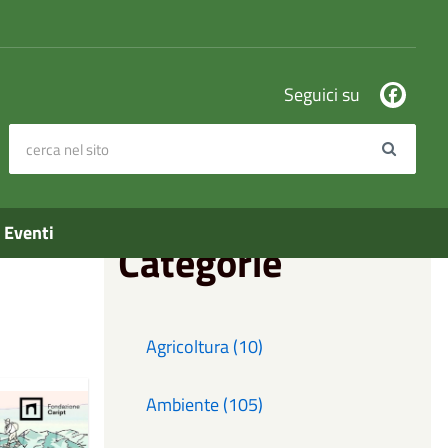
Seguici su
cerca nel sito
Search
Eventi
Categorie
Agricoltura (10)
Ambiente (105)