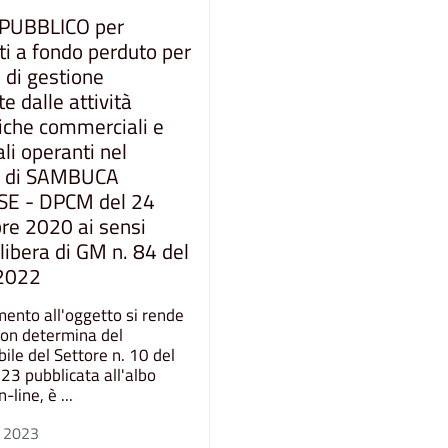
 PUBBLICO per
ti a fondo perduto per
 di gestione
e dalle attività
che commerciali e
ali operanti nel
 di SAMBUCA
SE - DPCM del 24
re 2020 ai sensi
libera di GM n. 84 del
2022
mento all'oggetto si rende
con determina del
ile del Settore n. 10 del
3 pubblicata all'albo
-line, è ...
e 2023