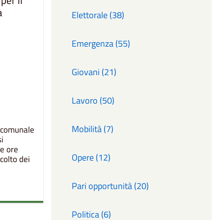
per il
a
Elettorale (38)
Emergenza (55)
Giovani (21)
Lavoro (50)
Mobilità (7)
a comunale
si
e ore
Opere (12)
colto dei
Pari opportunità (20)
Politica (6)