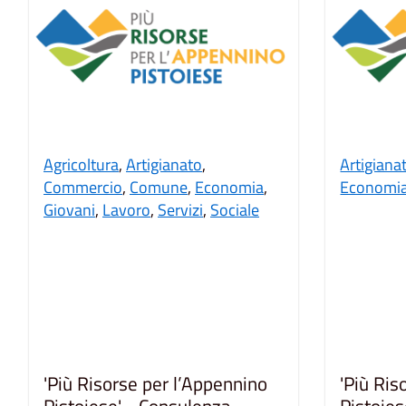
Agricoltura
,
Artigianato
,
Artigiana
Commercio
,
Comune
,
Economia
,
Economi
Giovani
,
Lavoro
,
Servizi
,
Sociale
'Più Risorse per l’Appennino
'Più Ris