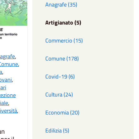
Anagrafe (35)
Artigianato (5)
Commercio (15)
agrafe
,
Comune (178)
Comune
,
ia
,
Covid-19 (6)
ovani
,
ari
Cultura (24)
tezione
iale
,
iversità
,
Economia (20)
Edilizia (5)
un