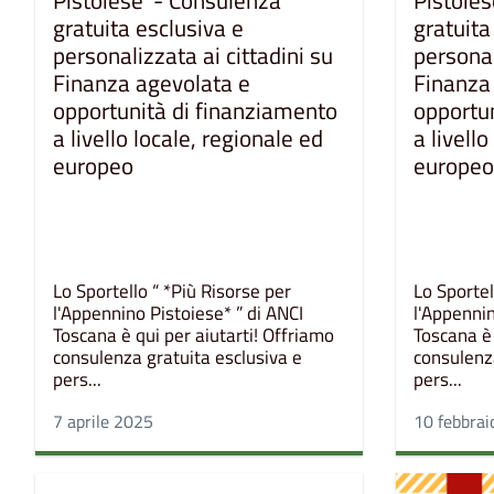
Pistoiese' - Consulenza
Pistoies
gratuita esclusiva e
gratuita
personalizzata ai cittadini su
personal
Finanza agevolata e
Finanza
opportunità di finanziamento
opportu
a livello locale, regionale ed
a livell
europeo
europe
Lo Sportello “ *Più Risorse per
Lo Sportel
l'Appennino Pistoiese* ” di ANCI
l'Appennin
Toscana è qui per aiutarti! Offriamo
Toscana è 
consulenza gratuita esclusiva e
consulenz
pers...
pers...
7 aprile 2025
10 febbra