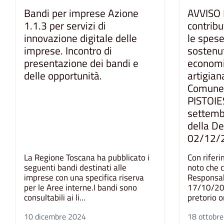
Bandi per imprese Azione
AVVISO
1.1.3 per servizi di
contribu
innovazione digitale delle
le spese
imprese. Incontro di
sostenut
presentazione dei bandi e
economi
delle opportunità.
artigian
Comune
PISTOIE
settemb
della De
02/12/
La Regione Toscana ha pubblicato i
Con riferi
seguenti bandi destinati alle
noto che 
imprese con una specifica riserva
Responsab
per le Aree interne.I bandi sono
17/10/202
consultabili ai li...
pretorio on
10 dicembre 2024
18 ottobr