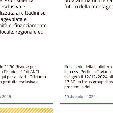
e' - Consulenza
programma di ricerca 
 esclusiva e
futuro della montagn
izzata ai cittadini su
 agevolata e
nità di finanziamento
o locale, regionale ed
o
lo “ *Più Risorse per
Nella sede della bibliotec
o Pistoiese* ” di ANCI
in pazza Pertini a Taviano 
qui per aiutarti! Offriamo
svolgerà il 12/12/2024 all
a gratuita esclusiva e
17:30 un focus group di as
problemi e del...
io 2025
10 dicembre 2024