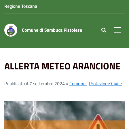
Regione Toscana
Comune di Sambuca Pistoiese
site.searc
Men
Home
News
Viabilità
ALLERTA METEO ARANCIONE
ALLERTA METEO ARANCIONE
Pubblicato il 7 settembre 2024 •
Comune
,
Protezione Civile