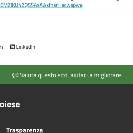
iCMZlKU42QSSAsA&sfnsn=scwspwa
am
LinkedIn
Valuta questo sito, aiutaci a migliorare
oiese
Trasparenza