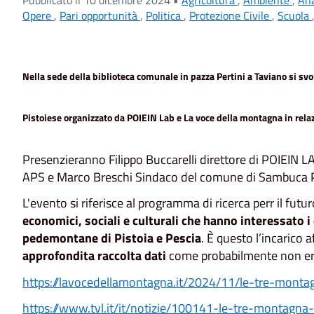
Opere
,
Pari opportunità
,
Politica
,
Protezione Civile
,
Scuola
Nella sede della biblioteca comunale in pazza Pertini a Taviano si s
Pistoiese organizzato da POIEIN Lab e La voce della montagna in rela
Presenzieranno Filippo Buccarelli direttore di POIEIN 
APS e Marco Breschi Sindaco del comune di Sambuca P
L'evento si riferisce al programma di ricerca perr il
economici, sociali e culturali che hanno interessato 
pedemontane di Pistoia e Pescia
. È questo l’incarico 
approfondita raccolta dati
come probabilmente non era m
https://lavocedellamontagna.it/2024/11/le-tre-monta
https://www.tvl.it/it/notizie/100141-le-tre-mont