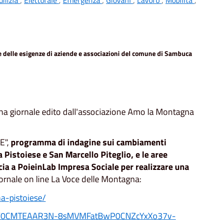
 e delle esigenze di aziende e associazioni del comune di Sambuca
agna giornale edito dall'associazione Amo la Montagna
E",
programma di indagine sui cambiamenti
Pistoiese e San Marcello Piteglio, e le aree
ia a PoieinLab Impresa Sociale per realizzare una
iornale on line La Voce delle Montagna:
a-pistoiese/
0bgNhZW0CMTEAAR3N-8sMVMFatBwP0CNZcYxXo37v-