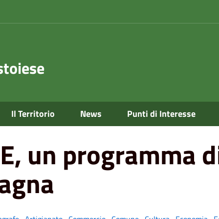
toiese
 di ricerca per il futuro della montagna
Il Territorio
News
Punti di Interesse
 un programma di r
tagna
agrafe
,
Artigianato
,
Commercio
,
Comune
,
Cultura
,
Economia
,
E