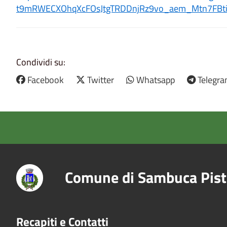
t9mRWECXOhqXcFOsJtgTRDDnjRz9vo_aem_Mtn7FBt
Condividi su:
Facebook
Twitter
Whatsapp
Telegr
Comune di Sambuca Pist
Recapiti e Contatti