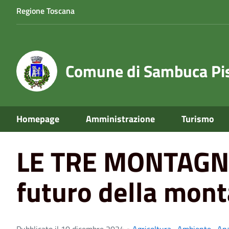
Regione Toscana
Comune di Sambuca Pis
Home
News
Servizi
LE TRE MONTAGNE, un programma
Homepage
Amministrazione
Turismo
LE TRE MONTAGNE,
futuro della mon
Pubblicato il 10 dicembre 2024 •
Agricoltura
,
Ambiente
,
An