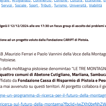
,
Servizi
,
Sociale
,
Sport
,
Tributi
,
Turismo
,
Università
,
Viabilità
volgerà il 12/12/2024 alle ore 17:30 un focus group di ascolto dei problemi
zione ad un progetto voluto dalla Fondazione CARIPT di Pistoia.
LAB ,Maurizio Ferrari e Paolo Vannini della Voce della Mont
istoiese.
 futuro della moNtagna pistoiese denomintao "LE TRE MONTAGN
i quattro comuni di Abetone Cutigliano, Marliana, Sambuca 
affidato da
Fondazione Cassa di Risparmio di Pistoia e Pesc
ai avvenuto su questi territori. Al porgetto collabora il g
gne-un-programma-di-ricerca-per-il-futuro-della-montagn
agna-ricerca-sul-futuro-della-montagna?fbclid=IwZXh