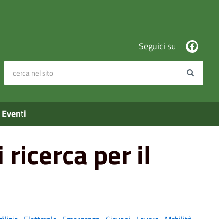
Seguici su
cerca nel sito
Search
Eventi
icerca per il
dilizia
,
Elettorale
,
Emergenza
,
Giovani
,
Lavoro
,
Mobilità
,