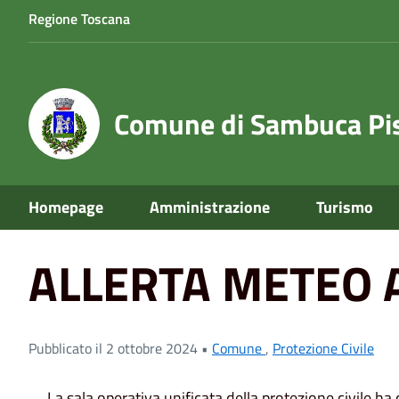
Regione Toscana
Comune di Sambuca Pis
Home
News
Comune
ALLERTA METEO ARANCIONE
Homepage
Amministrazione
Turismo
ALLERTA METEO 
Pubblicato il 2 ottobre 2024 •
Comune
,
Protezione Civile
La sala operativa unificata della protezione civile h