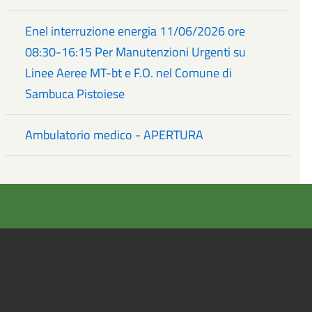
Enel interruzione energia 11/06/2026 ore
08:30-16:15 Per Manutenzioni Urgenti su
Linee Aeree MT-bt e F.O. nel Comune di
Sambuca Pistoiese
Ambulatorio medico - APERTURA