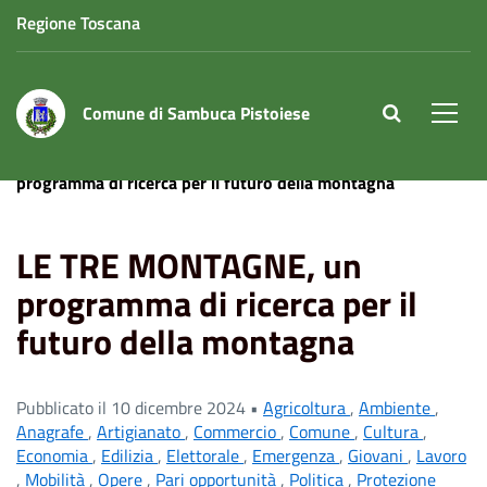
Regione Toscana
Comune di Sambuca Pistoiese
site.searc
Men
Home
News
Giovani
LE TRE MONTAGNE, un
programma di ricerca per il futuro della montagna
LE TRE MONTAGNE, un
programma di ricerca per il
futuro della montagna
Pubblicato il 10 dicembre 2024 •
Agricoltura
,
Ambiente
,
Anagrafe
,
Artigianato
,
Commercio
,
Comune
,
Cultura
,
Economia
,
Edilizia
,
Elettorale
,
Emergenza
,
Giovani
,
Lavoro
,
Mobilità
,
Opere
,
Pari opportunità
,
Politica
,
Protezione