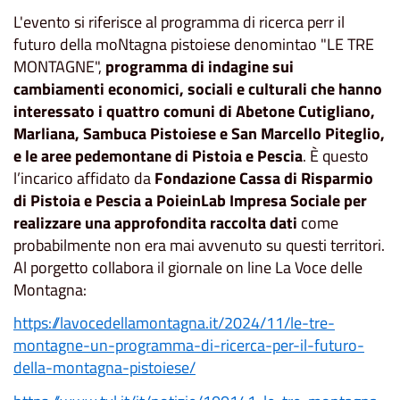
L'evento si riferisce al programma di ricerca perr il
futuro della moNtagna pistoiese denomintao "LE TRE
MONTAGNE",
programma di indagine sui
cambiamenti economici, sociali e culturali che hanno
interessato i quattro comuni di Abetone Cutigliano,
Marliana, Sambuca Pistoiese e San Marcello Piteglio,
e le aree pedemontane di Pistoia e Pescia
. È questo
l’incarico affidato da
Fondazione Cassa di Risparmio
di Pistoia e Pescia a PoieinLab Impresa Sociale per
realizzare una approfondita raccolta dati
come
probabilmente non era mai avvenuto su questi territori.
Al porgetto collabora il giornale on line La Voce delle
Montagna:
https://lavocedellamontagna.it/2024/11/le-tre-
montagne-un-programma-di-ricerca-per-il-futuro-
della-montagna-pistoiese/