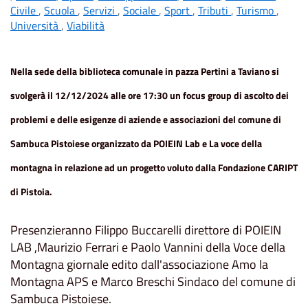
Civile
,
Scuola
,
Servizi
,
Sociale
,
Sport
,
Tributi
,
Turismo
,
Università
,
Viabilità
Nella sede della biblioteca comunale in pazza Pertini a Taviano si
svolgerà il 12/12/2024 alle ore 17:30 un focus group di ascolto dei
problemi e delle esigenze di aziende e associazioni del comune di
Sambuca Pistoiese organizzato da POIEIN Lab e La voce della
montagna in relazione ad un progetto voluto dalla Fondazione CARIPT
di Pistoia.
Presenzieranno Filippo Buccarelli direttore di POIEIN
LAB ,Maurizio Ferrari e Paolo Vannini della Voce della
Montagna giornale edito dall'associazione Amo la
Montagna APS e Marco Breschi Sindaco del comune di
Sambuca Pistoiese.