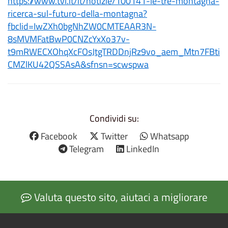
https://www.tvl.it/it/notizie/100141-le-tre-montagna-
ricerca-sul-futuro-della-montagna?
fbclid=IwZXh0bgNhZW0CMTEAAR3N-
8sMVMFatBwP0CNZcYxXo37v-
t9mRWECXOhqXcFOsJtgTRDDnjRz9vo_aem_Mtn7FBti
CMZlKU42QSSAsA&sfnsn=scwspwa
Condividi su:
Facebook
Twitter
Whatsapp
Telegram
LinkedIn
Valuta questo sito, aiutaci a migliorare