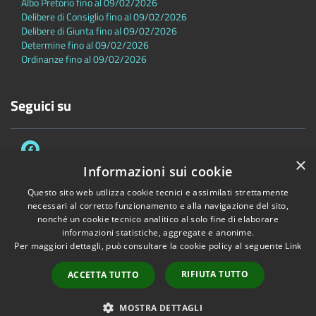
Albo Pretorio fino al 09/02/2026
Delibere di Consiglio fino al 09/02/2026
Delibere di Giunta fino al 09/02/2026
Determine fino al 09/02/2026
Ordinanze fino al 09/02/2026
Seguici su
×
Informazioni sui cookie
Questo sito web utilizza cookie tecnici e assimilati strettamente
necessari al corretto funzionamento e alla navigazione del sito,
Accessibilità
Privacy
Cookie
Mappa del sito
nonché un cookie tecnico analitico al solo fine di elaborare
Dichiarazione di accessibilità
informazioni statistiche, aggregate e anonime.
Per maggiori dettagli, può consultare la cookie policy al seguente
Link
Copyright © 2026 • Comune di Sambuca Pistoiese • Powered by
Municipium
•
Accesso redazione
RIFIUTA TUTTO
ACCETTA TUTTO
MOSTRA DETTAGLI