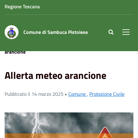
Regione Toscana
Comune di Sambuca Pistoiese
site.searc
Men
Home
News
Protezione Civile
Allerta meteo
arancione
Allerta meteo arancione
Pubblicato il 14 marzo 2025 •
Comune
,
Protezione Civile