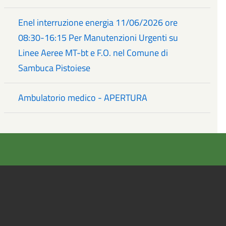
Enel interruzione energia 11/06/2026 ore
08:30-16:15 Per Manutenzioni Urgenti su
Linee Aeree MT-bt e F.O. nel Comune di
Sambuca Pistoiese
Ambulatorio medico - APERTURA