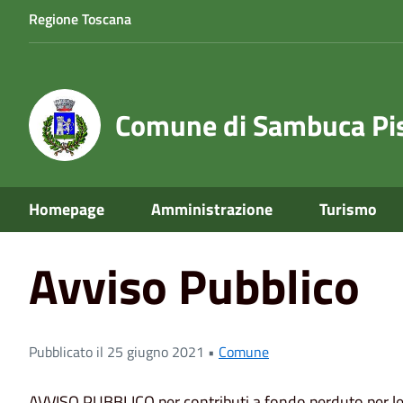
Regione Toscana
Comune di Sambuca Pis
Home
News
Avviso Pubblico
Homepage
Amministrazione
Turismo
Avviso Pubblico
Pubblicato il 25 giugno 2021 •
Comune
AVVISO PUBBLICO per contributi a fondo perduto per le 