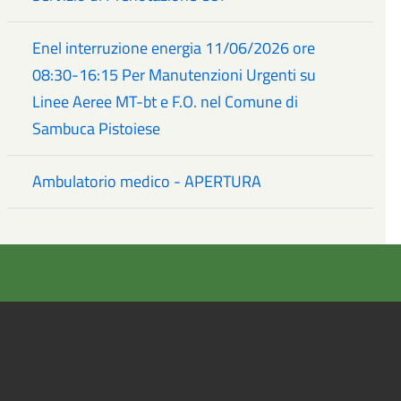
Enel interruzione energia 11/06/2026 ore
08:30-16:15 Per Manutenzioni Urgenti su
Linee Aeree MT-bt e F.O. nel Comune di
Sambuca Pistoiese
Ambulatorio medico - APERTURA