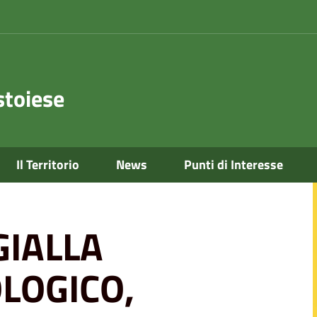
toiese
Il Territorio
News
Punti di Interesse
EOLOGICO, IDRAULICO DEL RETICOLO MINORE
GIALLA
LOGICO,