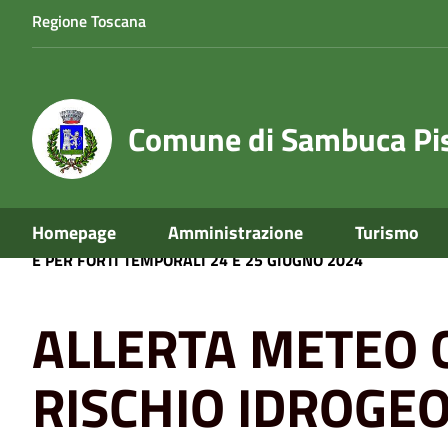
Regione Toscana
Comune di Sambuca Pis
Homepage
Amministrazione
Turismo
Home
News
ALLERTA METEO GIALLA RISCHIO IDROG
E PER FORTI TEMPORALI 24 E 25 GIUGNO 2024
ALLERTA METEO 
RISCHIO IDROGEO