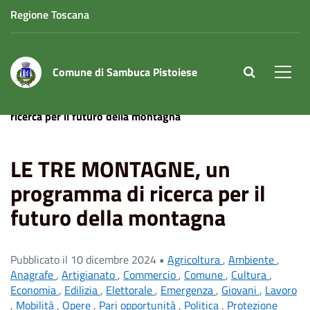
Regione Toscana
Comune di Sambuca Pistoiese
site.searc
Men
Home
News
LE TRE MONTAGNE, un programma di
ricerca per il futuro della montagna
LE TRE MONTAGNE, un
programma di ricerca per il
futuro della montagna
Pubblicato il 10 dicembre 2024 •
Agricoltura
,
Ambiente
,
Anagrafe
,
Artigianato
,
Commercio
,
Comune
,
Cultura
,
Economia
,
Edilizia
,
Elettorale
,
Emergenza
,
Giovani
,
Lavoro
,
Mobilità
,
Opere
,
Pari opportunità
,
Politica
,
Protezione