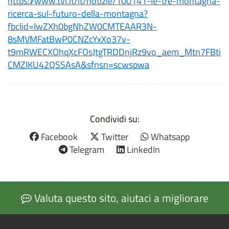
https://www.tvl.it/it/notizie/100141-le-tre-montagna-
ricerca-sul-futuro-della-montagna?
fbclid=IwZXh0bgNhZW0CMTEAAR3N-
8sMVMFatBwP0CNZcYxXo37v-
t9mRWECXOhqXcFOsJtgTRDDnjRz9vo_aem_Mtn7FBti
CMZlKU42QSSAsA&sfnsn=scwspwa
Condividi su:
Facebook
Twitter
Whatsapp
Telegram
LinkedIn
Valuta questo sito, aiutaci a migliorare