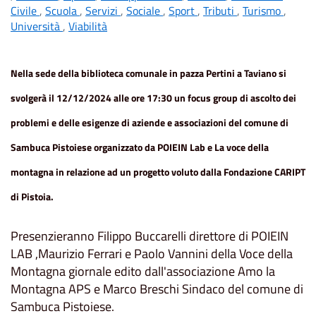
Civile
,
Scuola
,
Servizi
,
Sociale
,
Sport
,
Tributi
,
Turismo
,
Università
,
Viabilità
Nella sede della biblioteca comunale in pazza Pertini a Taviano si
svolgerà il 12/12/2024 alle ore 17:30 un focus group di ascolto dei
problemi e delle esigenze di aziende e associazioni del comune di
Sambuca Pistoiese organizzato da POIEIN Lab e La voce della
montagna in relazione ad un progetto voluto dalla Fondazione CARIPT
di Pistoia.
Presenzieranno Filippo Buccarelli direttore di POIEIN
LAB ,Maurizio Ferrari e Paolo Vannini della Voce della
Montagna giornale edito dall'associazione Amo la
Montagna APS e Marco Breschi Sindaco del comune di
Sambuca Pistoiese.