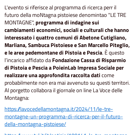
L'evento si riferisce al programma di ricerca perr il
futuro della moNtagna pistoiese denomintao "LE TRE
MONTAGNE",
programma di indagine sui
cambiamenti economici, sociali e culturali che hanno
interessato i quattro comuni di Abetone Cutigliano,
Marliana, Sambuca Pistoiese e San Marcello Piteglio,
e le aree pedemontane di Pistoia e Pescia
. È questo
l’incarico affidato da
Fondazione Cassa di Risparmio
di Pistoia e Pescia a PoieinLab Impresa Sociale per
realizzare una approfondita raccolta dati
come
probabilmente non era mai avvenuto su questi territori.
Al porgetto collabora il giornale on line La Voce delle
Montagna:
https://lavocedellamontagna.it/2024/11/le-tre-
montagne-un-programma-di-ricerca-per-il-futuro-
della-montagna-pistoiese/