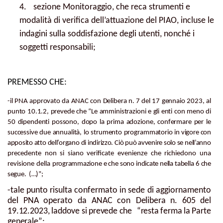
4.
sezione Monitoraggio, che reca strumenti e
modalità di verifica dell’attuazione del PIAO, incluse le
indagini sulla soddisfazione degli utenti, nonché i
soggetti responsabili;
PREMESSO CHE:
-il PNA approvato da ANAC con Delibera n. 7 del 17 gennaio 2023, al
punto 10.1.2, prevede che “Le amministrazioni e gli enti con meno di
50 dipendenti possono, dopo la prima adozione, confermare per le
successive due annualità, lo strumento programmatorio
in
vigore
con
apposito
atto
dell’organo
di
indirizzo.
Ciò
può
avvenire
solo
se
nell’anno
precedente non si siano verificate evenienze che richiedono una
revisione della
programmazione
e
che
sono
indicate
nella
tabella
6
che
segue.
(…)”;
-tale
punto
risulta
confermato
in
sede
di
aggiornamento
del
PNA
operato
da
ANAC
con
Delibera
n.
605
del
19.12.2023,
laddove
si
prevede
che
“resta
ferma
la
Parte
generale”;