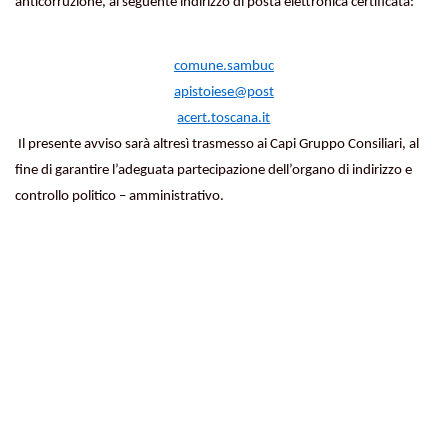
anticorruzione, al seguente
indirizzo
di posta
elettronica certificata:
comune.sambuc
apistoiese@post
acert.toscana.it
Il presente avviso sarà altresì trasmesso ai Capi
Gruppo Consiliari, al
fine di garantire l’adeguata partecipazione dell’organo di indirizzo e
controllo
politico
–
amministrativo.