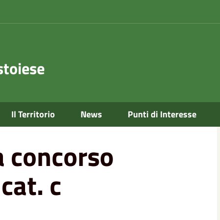
toiese
cnico cat. c
Il Territorio
News
Punti di Interesse
ta concorso
cat. c