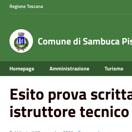
Regione Toscana
Comune di Sambuca Pis
Home
News
Esito prova scritta concorso istruttore te
Homepage
Amministrazione
Turismo
Esito prova scrit
istruttore tecnico 