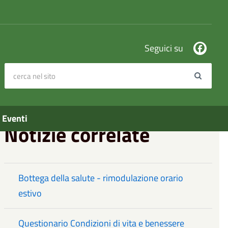
Seguici su
cerca nel sito
Search
Eventi
Notizie correlate
Bottega della salute - rimodulazione orario
estivo
Questionario Condizioni di vita e benessere