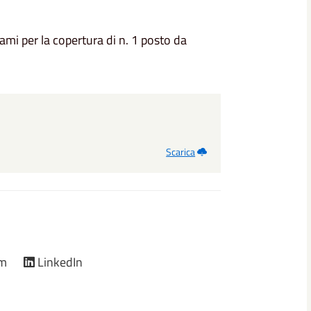
sami per la copertura di n. 1 posto da
Scarica
am
LinkedIn