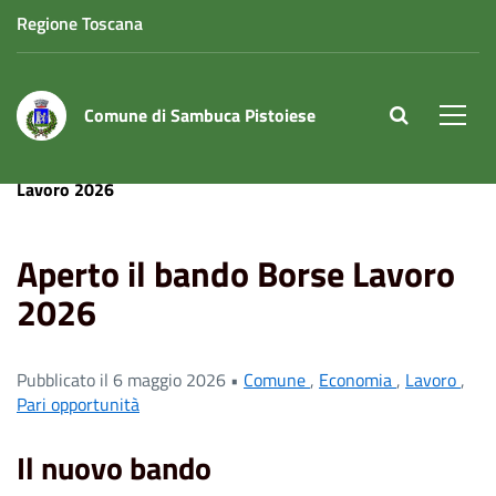
Regione Toscana
Comune di Sambuca Pistoiese
site.searc
Men
Home
News
Economia
Aperto il bando Borse
Lavoro 2026
Aperto il bando Borse Lavoro
2026
Pubblicato il 6 maggio 2026 •
Comune
,
Economia
,
Lavoro
,
Pari opportunità
Il nuovo bando