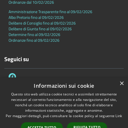
Ordinanze dal 10/02/2026
Amministrazione Trasparente fino al 09/02/2026
Albo Pretorio fino al 09/02/2026
Delibere di Consiglio fino al 09/02/2026
Delibere di Giunta fino al 09/02/2026
Determine fino al 09/02/2026
Ordinanze fino al 09/02/2026
Seguici su
×
Informazioni sui cookie
Questo sito web utilizza cookie tecnici e assimilati strettamente
necessari al corretto funzionamento e alla navigazione del sito,
Accessibilità
Privacy
Cookie
Mappa del sito
nonché un cookie tecnico analitico al solo fine di elaborare
Dichiarazione di accessibilità
informazioni statistiche, aggregate e anonime.
Per maggiori dettagli, può consultare la cookie policy al seguente
Link
Copyright © 2026 • Comune di Sambuca Pistoiese • Powered by
Municipium
•
Accesso redazione
RIFIUTA TUTTO
ACCETTA TUTTO