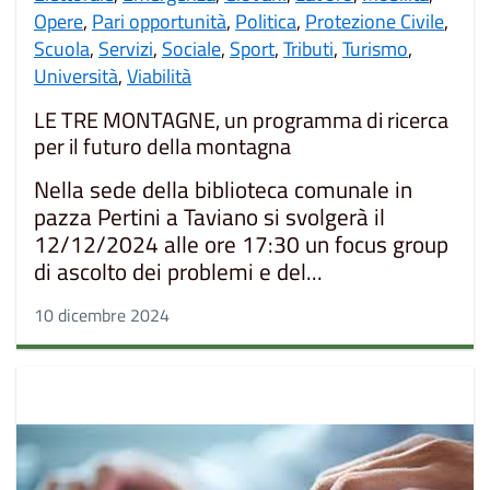
Opere
,
Pari opportunità
,
Politica
,
Protezione Civile
,
Scuola
,
Servizi
,
Sociale
,
Sport
,
Tributi
,
Turismo
,
Università
,
Viabilità
LE TRE MONTAGNE, un programma di ricerca
per il futuro della montagna
Nella sede della biblioteca comunale in
pazza Pertini a Taviano si svolgerà il
12/12/2024 alle ore 17:30 un focus group
di ascolto dei problemi e del...
10 dicembre 2024