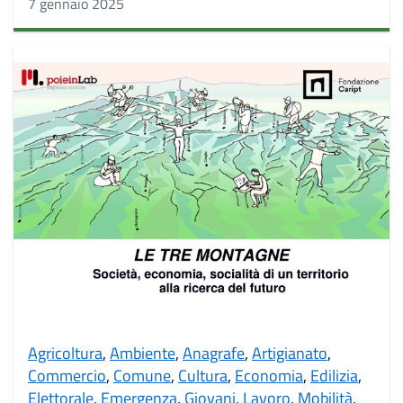
7 gennaio 2025
Agricoltura
,
Ambiente
,
Anagrafe
,
Artigianato
,
Commercio
,
Comune
,
Cultura
,
Economia
,
Edilizia
,
Elettorale
,
Emergenza
,
Giovani
,
Lavoro
,
Mobilità
,