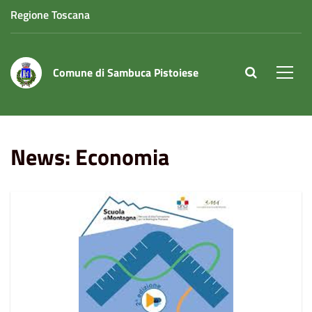
Regione Toscana
Comune di Sambuca Pistoiese
site.searc
Men
Home
News
Economia
News: Economia