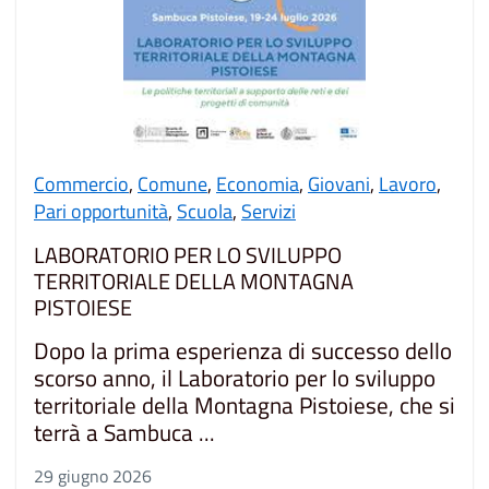
Commercio
,
Comune
,
Economia
,
Giovani
,
Lavoro
,
Pari opportunità
,
Scuola
,
Servizi
LABORATORIO PER LO SVILUPPO
TERRITORIALE DELLA MONTAGNA
PISTOIESE
Dopo la prima esperienza di successo dello
scorso anno, il Laboratorio per lo sviluppo
territoriale della Montagna Pistoiese, che si
terrà a Sambuca ...
29 giugno 2026