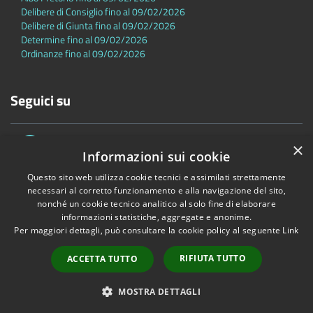
Delibere di Consiglio fino al 09/02/2026
Delibere di Giunta fino al 09/02/2026
Determine fino al 09/02/2026
Ordinanze fino al 09/02/2026
Seguici su
×
Informazioni sui cookie
Questo sito web utilizza cookie tecnici e assimilati strettamente
necessari al corretto funzionamento e alla navigazione del sito,
nonché un cookie tecnico analitico al solo fine di elaborare
Accessibilità
Privacy
Cookie
Mappa del sito
informazioni statistiche, aggregate e anonime.
Dichiarazione di accessibilità
Per maggiori dettagli, può consultare la cookie policy al seguente
Link
Copyright © 2026 • Comune di Sambuca Pistoiese • Powered by
RIFIUTA TUTTO
ACCETTA TUTTO
Municipium
•
Accesso redazione
MOSTRA DETTAGLI