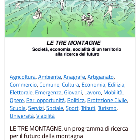
Agricoltura
,
Ambiente
,
Anagrafe
,
Artigianato
,
Commercio
,
Comune
,
Cultura
,
Economia
,
Edilizia
,
Elettorale
,
Emergenza
,
Giovani
,
Lavoro
,
Mobilità
,
Opere
,
Pari opportunità
,
Politica
,
Protezione Civile
,
Scuola
,
Servizi
,
Sociale
,
Sport
,
Tributi
,
Turismo
,
Università
,
Viabilità
LE TRE MONTAGNE, un programma di ricerca
per il futuro della montagna