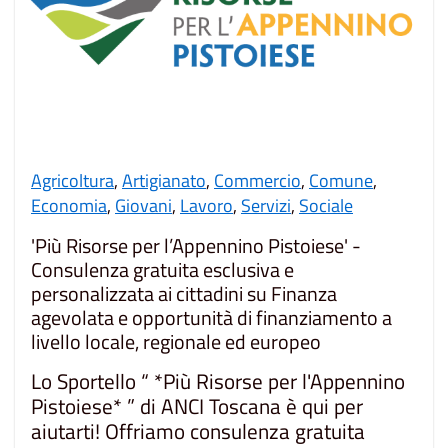
Agricoltura
,
Artigianato
,
Commercio
,
Comune
,
Economia
,
Giovani
,
Lavoro
,
Servizi
,
Sociale
'Più Risorse per l’Appennino Pistoiese' -
Consulenza gratuita esclusiva e
personalizzata ai cittadini su Finanza
agevolata e opportunità di finanziamento a
livello locale, regionale ed europeo
Lo Sportello “ *Più Risorse per l'Appennino
Pistoiese* ” di ANCI Toscana è qui per
aiutarti! Offriamo consulenza gratuita