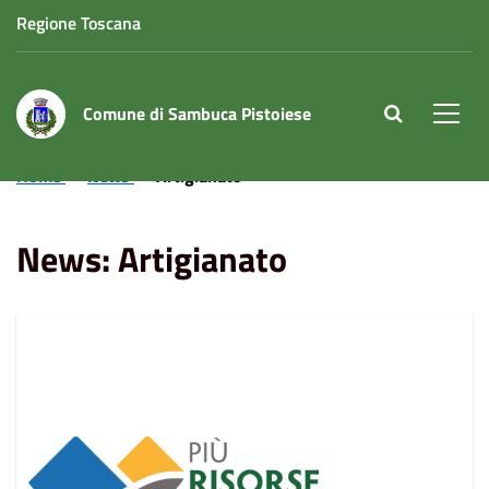
Regione Toscana
Comune di Sambuca Pistoiese
site.searc
Men
Home
News
Artigianato
News: Artigianato