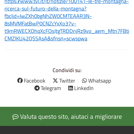
https://www.tvl.it/it/notizie/100141-le-tre-montagna-
ricerca-sul-futuro-della-montagna?
fbclid=IwZXh0bgNhZW0CMTEAAR3N-
8sMVMFatBwP0CNZcYxXo37v-
t9mRWECXOhqXcFOsJtgTRDDnjRz9vo_aem_Mtn7FBti
CMZlKU42QSSAsA&sfnsn=scwspwa
Condividi su:
Facebook
Twitter
Whatsapp
Telegram
LinkedIn
Valuta questo sito, aiutaci a migliorare