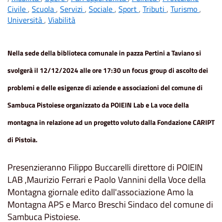
Civile
,
Scuola
,
Servizi
,
Sociale
,
Sport
,
Tributi
,
Turismo
,
Università
,
Viabilità
Nella sede della biblioteca comunale in pazza Pertini a Taviano si
svolgerà il 12/12/2024 alle ore 17:30 un focus group di ascolto dei
problemi e delle esigenze di aziende e associazioni del comune di
Sambuca Pistoiese organizzato da POIEIN Lab e La voce della
montagna in relazione ad un progetto voluto dalla Fondazione CARIPT
di Pistoia.
Presenzieranno Filippo Buccarelli direttore di POIEIN
LAB ,Maurizio Ferrari e Paolo Vannini della Voce della
Montagna giornale edito dall'associazione Amo la
Montagna APS e Marco Breschi Sindaco del comune di
Sambuca Pistoiese.