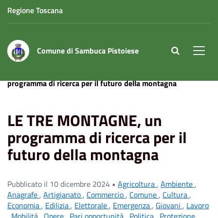
Regione Toscana
Comune di Sambuca Pistoiese
site.searc
Men
Home
News
Viabilità
LE TRE MONTAGNE, un
programma di ricerca per il futuro della montagna
LE TRE MONTAGNE, un
programma di ricerca per il
futuro della montagna
Pubblicato il 10 dicembre 2024 •
Agricoltura
,
Ambiente
,
Anagrafe
,
Artigianato
,
Commercio
,
Comune
,
Cultura
,
Economia
,
Edilizia
,
Elettorale
,
Emergenza
,
Giovani
,
Lavoro
,
Mobilità
,
Opere
,
Pari opportunità
,
Politica
,
Protezione