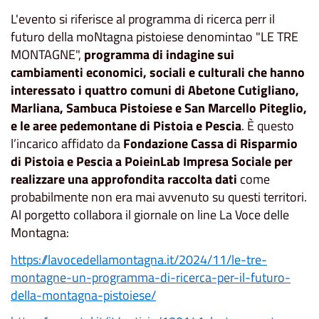
L'evento si riferisce al programma di ricerca perr il
futuro della moNtagna pistoiese denomintao "LE TRE
MONTAGNE",
programma di indagine sui
cambiamenti economici, sociali e culturali che hanno
interessato i quattro comuni di Abetone Cutigliano,
Marliana, Sambuca Pistoiese e San Marcello Piteglio,
e le aree pedemontane di Pistoia e Pescia
. È questo
l’incarico affidato da
Fondazione Cassa di Risparmio
di Pistoia e Pescia a PoieinLab Impresa Sociale per
realizzare una approfondita raccolta dati
come
probabilmente non era mai avvenuto su questi territori.
Al porgetto collabora il giornale on line La Voce delle
Montagna:
https://lavocedellamontagna.it/2024/11/le-tre-
montagne-un-programma-di-ricerca-per-il-futuro-
della-montagna-pistoiese/