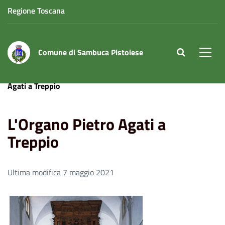
Regione Toscana
Comune di Sambuca Pistoiese
site.searc
Men
Home
Il Territorio
Beni Culturali
L'Organo Pietro
Agati a Treppio
L'Organo Pietro Agati a
Treppio
Ultima modifica 7 maggio 2021